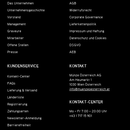
Das Unternehmen
AGB
Unternehmensgeschichte
Widerrufsrecht
Vorstand
Corporate Governance
Management
Lieferkettenpolitik
Graveure
Impressum und Haftung
Mitarbeiter
Datenschutz und Cookies
Offene Stellen
DSGVO
Presse
AEB
KUNDENSERVICE
KONTAKT
Münze Österreich AG
Kontakt-Center
Am Heumarkt 1
FAQs
1030
Wien
Österreich
info@muenzeoesterreich.at
Lieferung & Versand
Länderliste
KONTAKT-CENTER
Registrierung
Zahlungsarten
Mo – Fr 7:00 – 20:00 Uhr
+43 1 717 15 901
Newsletter-Anmeldung
Barrierefreiheit