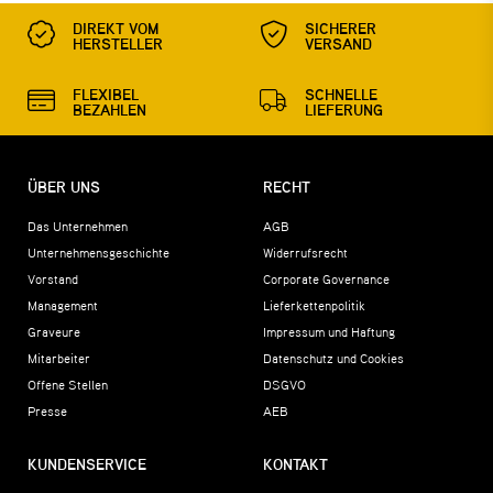
DIREKT VOM
SICHERER
HERSTELLER
VERSAND
FLEXIBEL
SCHNELLE
BEZAHLEN
LIEFERUNG
ÜBER UNS
RECHT
Das Unternehmen
AGB
Unternehmensgeschichte
Widerrufsrecht
Vorstand
Corporate Governance
Management
Lieferkettenpolitik
Graveure
Impressum und Haftung
Mitarbeiter
Datenschutz und Cookies
Offene Stellen
DSGVO
Presse
AEB
KUNDENSERVICE
KONTAKT