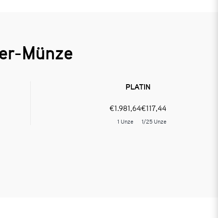
ker-Münze
PLATIN
€
1.981,64
€
117,44
1 Unze
1/25 Unze