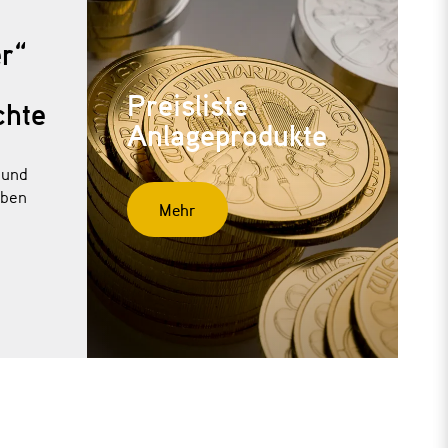
r“
Preisliste
chte
Anlageprodukte
 und
aben
Mehr