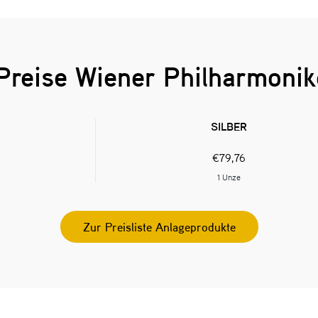
 Preise Wiener Philharmoni
SILBER
€
79,76
1 Unze
Zur Preisliste Anlageprodukte