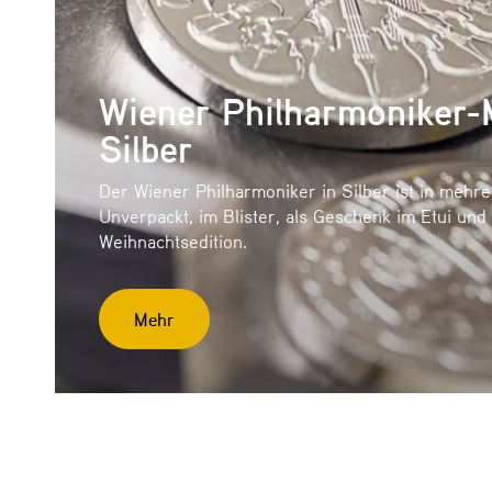
Wiener Philharmoniker-
Silber
Der Wiener Philharmoniker in Silber ist in mehrer
Unverpackt, im Blister, als Geschenk im Etui und
Weihnachtsedition.
Mehr