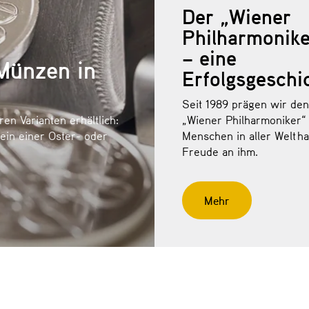
Der „Wiener
Philharmonike
– eine
Münzen in
Erfolgsgeschi
Seit 1989 prägen wir den
en Varianten erhältlich:
„Wiener Philharmoniker“
 ein einer Oster- oder
Menschen in aller Welt h
Freude an ihm.
Mehr