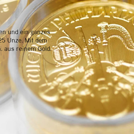
en und ein ganzes
25 Unze. Mit dem
. aus reinem Gold.