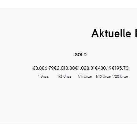
Aktuelle
GOLD
€
3.886,79
€
2.018,88
€
1.028,31
€
430,19
€
195,70
1 Unze
1/2 Unze
1/4 Unze
1/10 Unze
1/25 Unze