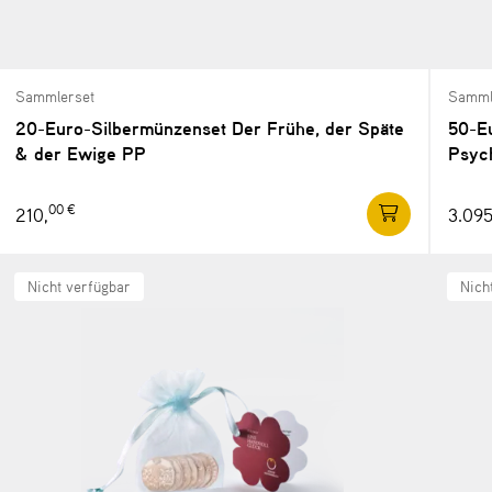
Sammlerset
Samml
20-Euro-Silbermünzenset Der Frühe, der Späte
50-E
& der Ewige PP
Psyc
00 €
210,
3.095
Nicht verfügbar
Nich