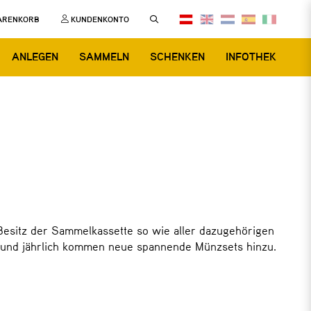
ARENKORB
KUNDENKONTO
ANLEGEN
SAMMELN
SCHENKEN
INFOTHEK
Besitz der Sammelkassette so wie aller dazugehörigen
– und jährlich kommen neue spannende Münzsets hinzu.