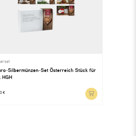
erset
ro-Silbermünzen-Set Österreich Stück für
k HGH
0 €