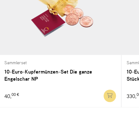
Sammlerset
Samml
10-Euro-Kupfermünzen-Set Die ganze
10-Eu
Engelschar NP
Stüc
00 €
0
40,
330,