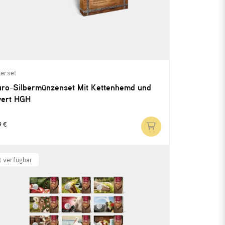
erset
uro-Silbermünzenset Mit Kettenhemd und
ert HGH
9 €
t verfügbar