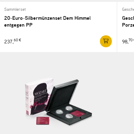
Sammlerset
Gesche
20-Euro-Silbermünzenset Dem Himmel
Gesc
entgegen PP
Porz
60 €
70
237,
98,