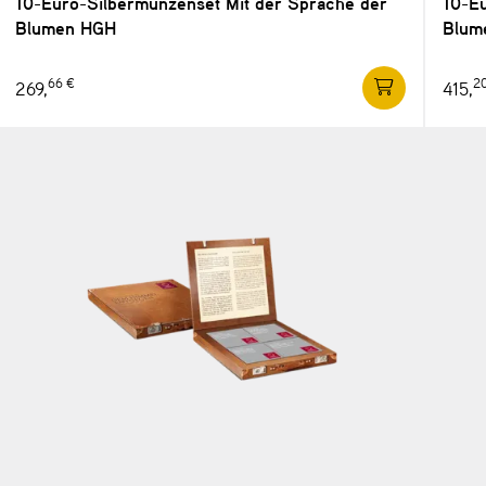
10-Euro-Silbermünzenset Mit der Sprache der
10-E
Blumen HGH
Blum
66 €
2
269,
415,