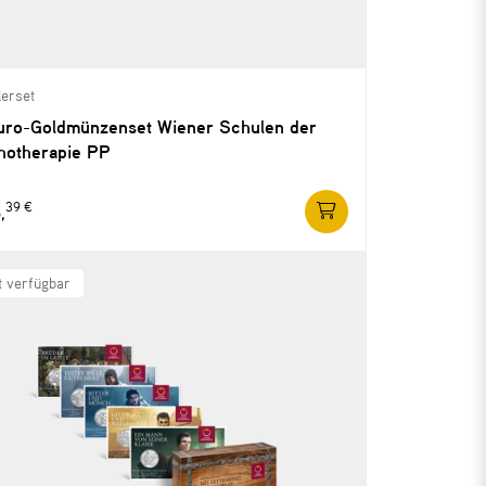
erset
uro-Goldmünzenset Wiener Schulen der
hotherapie PP
39 €
,
t verfügbar