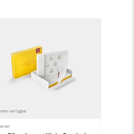
anten verfügbar
erset