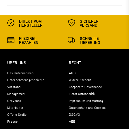
DIREKT VOM
SICHERER
HERSTELLER
VERSAND
FLEXIBEL
SCHNELLE
BEZAHLEN
LIEFERUNG
ÜBER UNS
RECHT
Das Unternehmen
AGB
Unternehmensgeschichte
Widerrufsrecht
Vorstand
Corporate Governance
Management
Lieferkettenpolitik
Graveure
Impressum und Haftung
Mitarbeiter
Datenschutz und Cookies
Offene Stellen
DSGVO
Presse
AEB