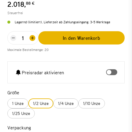
2.018,
88 €
Steuerfrei
Lagernd (limitiert), Lieferzeit ab Zahlungseingang: 3-5 Werktage
In den Warenkorb
Maximale Bestellmenge: 20
Preisradar aktivieren
Größe
1 Unze
1/2 Unze
1/4 Unze
1/10 Unze
1/25 Unze
Verpackung