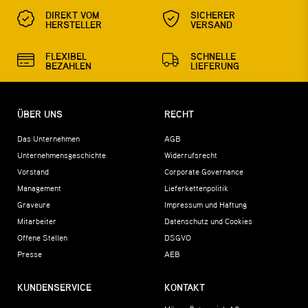
DIREKT VOM
SICHERER
HERSTELLER
VERSAND
FLEXIBEL
SCHNELLE
BEZAHLEN
LIEFERUNG
ÜBER UNS
RECHT
Das Unternehmen
AGB
Unternehmensgeschichte
Widerrufsrecht
Vorstand
Corporate Governance
Management
Lieferkettenpolitik
Graveure
Impressum und Haftung
Mitarbeiter
Datenschutz und Cookies
Offene Stellen
DSGVO
Presse
AEB
KUNDENSERVICE
KONTAKT