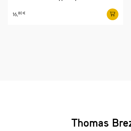
80 €
16,
Thomas Brezi