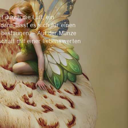
t durch die Luft, ein
dann lässt es sich für einen
h bestaunen. – Auf der Münze
haft mit einer liebenswerten