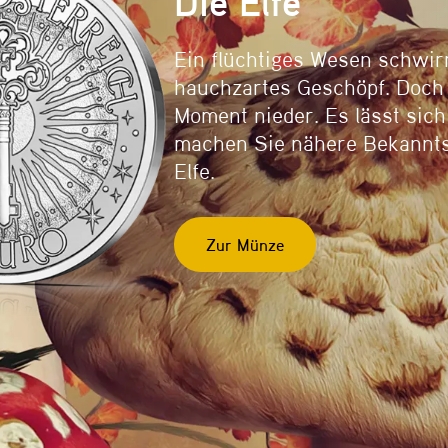
Die Elfe
Ein flüchtiges Wesen schwirr
hauchzartes Geschöpf. Doch 
Moment nieder. Es lässt sic
machen Sie nähere Bekanntsc
Elfe.
Zur Münze