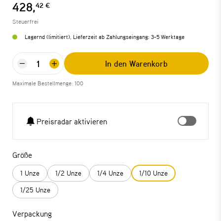
428,
42 €
Steuerfrei
Lagernd (limitiert), Lieferzeit ab Zahlungseingang: 3-5 Werktage
In den Warenkorb
Maximale Bestellmenge: 100
Preisradar aktivieren
Größe
1 Unze
1/2 Unze
1/4 Unze
1/10 Unze
1/25 Unze
Verpackung