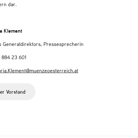
ern dar.
a Klement
s Generaldirektors, Pressesprecherin
4 884 23 601
ria.Klement@muenzeoesterreich.at
der Vorstand