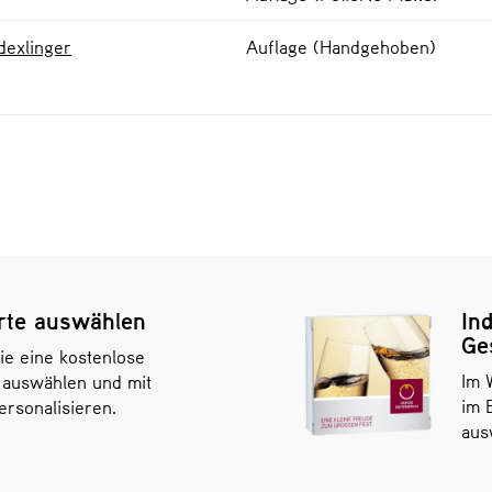
dexlinger
Auflage (Handgehoben)
rte auswählen
Ind
Ge
ie eine kostenlose
Im 
 auswählen und mit
im 
rsonalisieren.
aus