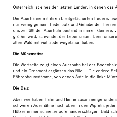
Österreich ist eines der letzten Länder, in denen da
Die Auerhähne mit ihren breitgefächerten Federn, le
nur wenig gemein. Federputz und Gehabe der Herren d
uns zerfällt der Auerhuhnbestand in immer kleinere, v
größer wird, schwindet der Lebensraum. Denn unsere 
alten Wald mit viel Bodenvegetation lieben.
Die Münzmotive
Die Wertseite zeigt einen Auerhahn bei der Bodenbal
und ein Ornament ergänzen das Bild. – Die andere Sei
Föhrenbaumstämme, von denen Äste in die linke Münzhä
Die Balz
Aber wie haben Hahn und Henne zusammengefunden? – N
schweren Auerhähne hoch oben in den Wipfeln, jeder 
Hölzer immer schneller aufeinanderschlagen. Bald scho
Bodenbalz mit Flattersprüngen, Flügelrauschen, Sch