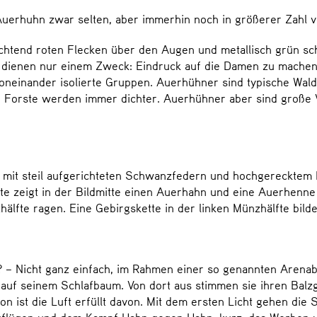
s Auerhuhn zwar selten, aber immerhin noch in größerer Zahl 
uchtend roten Flecken über den Augen und metallisch grün sc
ienen nur einem Zweck: Eindruck auf die Damen zu machen! 
oneinander isolierte Gruppen. Auerhühner sind typische Wald
Forste werden immer dichter. Auerhühner aber sind große Vö
z mit steil aufgerichteten Schwanzfedern und hochgerecktem 
te zeigt in der Bildmitte einen Auerhahn und eine Auerhenne
lfte ragen. Eine Gebirgskette in der linken Münzhälfte bilde
icht ganz einfach, im Rahmen einer so genannten Arenabalz. 
auf seinem Schlafbaum. Von dort aus stimmen sie ihren Balz
n ist die Luft erfüllt davon. Mit dem ersten Licht gehen die
auflügen und dem Kampf Hahn gegen Hahn, kurz: das Werben 