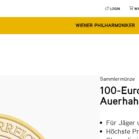
LOGIN
W
WIENER PHILHARMONIKER
Sammlermünze
100-Eur
Auerhah
Für Jäger
Höchste Prä