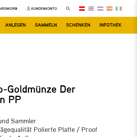
ARENKORB
KUNDENKONTO
ANLEGEN
SAMMELN
SCHENKEN
INFOTHEK
o-Goldmünze Der
n PP
 und Sammler
gequalität Polierte Platte / Proof