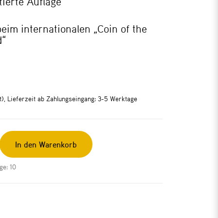
tierte Auflage
eim internationalen „Coin of the
d“
rt), Lieferzeit ab Zahlungseingang: 3-5 Werktage
In den Warenkorb
ge: 10