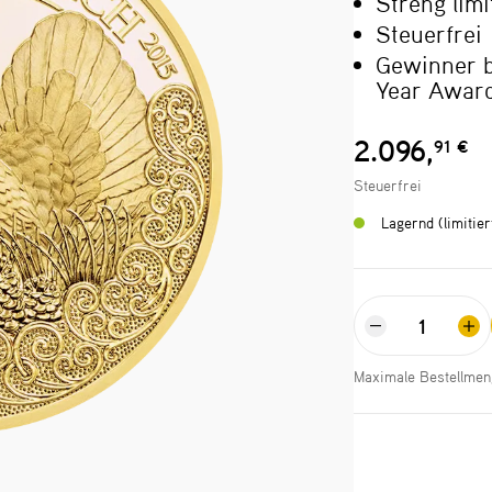
Streng limi
Steuerfrei
Gewinner b
Year Awar
2.096,
91 €
Steuerfrei
Lagernd (limitie
Maximale Bestellmen