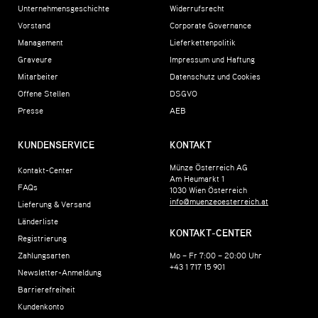
Unternehmensgeschichte
Widerrufsrecht
Vorstand
Corporate Governance
Management
Lieferkettenpolitik
Graveure
Impressum und Haftung
Mitarbeiter
Datenschutz und Cookies
Offene Stellen
DSGVO
Presse
AEB
KUNDENSERVICE
KONTAKT
Münze Österreich AG
Kontakt-Center
Am Heumarkt 1
FAQs
1030
Wien
Österreich
info@muenzeoesterreich.at
Lieferung & Versand
Länderliste
KONTAKT-CENTER
Registrierung
Zahlungsarten
Mo – Fr 7:00 – 20:00 Uhr
+43 1 717 15 901
Newsletter-Anmeldung
Barrierefreiheit
Kundenkonto