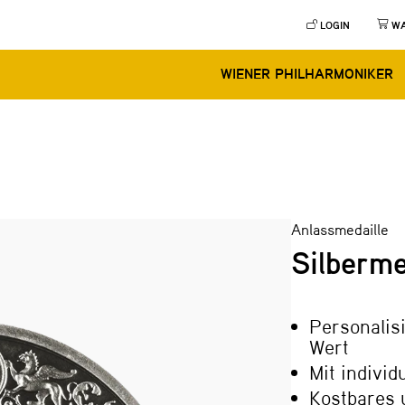
LOGIN
W
WIENER PHILHARMONIKER
Anlassmedaille
Silberme
Personalis
Wert
Mit individ
Kostbares 