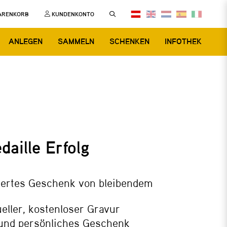
ARENKORB
KUNDENKONTO
ANLEGEN
SAMMELN
SCHENKEN
INFOTHEK
daille Erfolg
iertes Geschenk von bleibendem
ueller, kostenloser Gravur
und persönliches Geschenk