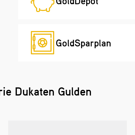
GoldDepot
GoldSparplan
rie Dukaten Gulden