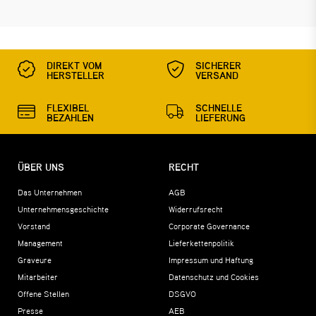
DIREKT VOM
SICHERER
HERSTELLER
VERSAND
FLEXIBEL
SCHNELLE
BEZAHLEN
LIEFERUNG
ÜBER UNS
RECHT
Das Unternehmen
AGB
Unternehmensgeschichte
Widerrufsrecht
Vorstand
Corporate Governance
Management
Lieferkettenpolitik
Graveure
Impressum und Haftung
Mitarbeiter
Datenschutz und Cookies
Offene Stellen
DSGVO
Presse
AEB