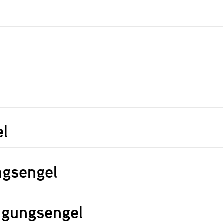
el
ngsengel
igungsengel