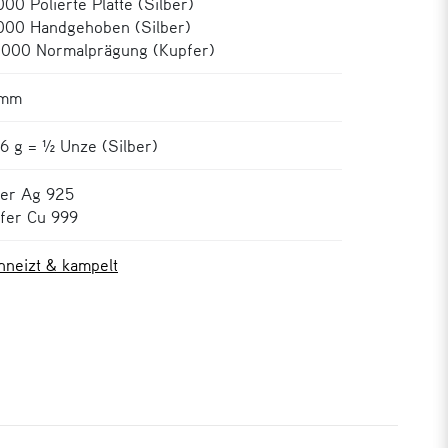
000 Polierte Platte (Silber)
000 Handgehoben (Silber)
.000 Normalprägung (Kupfer)
 mm
56 g = ½ Unze (Silber)
ber Ag 925
fer Cu 999
hneizt & kampelt