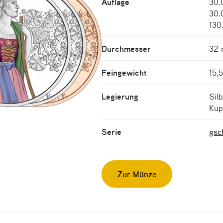
Auflage
30.
30.
130
Durchmesser
32
Feingewicht
15,
Legierung
Sil
Kup
Serie
gsc
Zur Münze