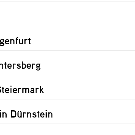
genfurt
ntersberg
Steiermark
in Dürnstein