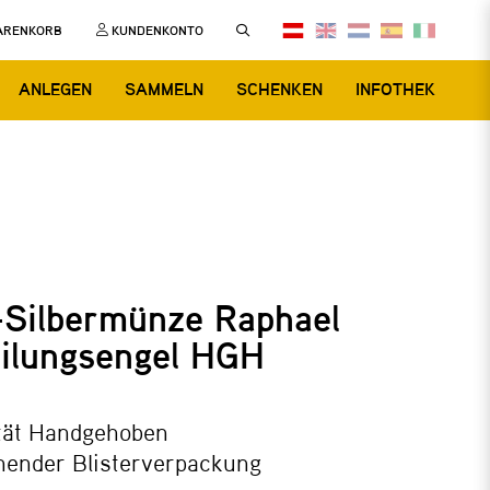
ARENKORB
KUNDENKONTO
ANLEGEN
SAMMELN
SCHENKEN
INFOTHEK
-Silbermünze Raphael
eilungsengel HGH
tät Handgehoben
hender Blisterverpackung