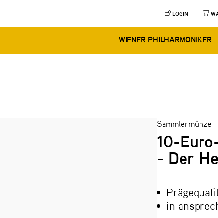
LOGIN
W
WIENER PHILHARMONIKER
Sammlermünze
10-Euro
- Der H
Prägequali
in ansprec