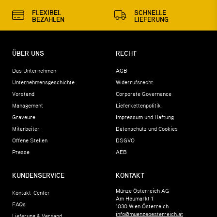
FLEXIBEL
SCHNELLE
BEZAHLEN
LIEFERUNG
ÜBER UNS
RECHT
Das Unternehmen
AGB
Unternehmensgeschichte
Widerrufsrecht
Vorstand
Corporate Governance
Management
Lieferkettenpolitik
Graveure
Impressum und Haftung
Mitarbeiter
Datenschutz und Cookies
Offene Stellen
DSGVO
Presse
AEB
KUNDENSERVICE
KONTAKT
Münze Österreich AG
Kontakt-Center
Am Heumarkt 1
FAQs
1030
Wien
Österreich
info@muenzeoesterreich.at
Lieferung & Versand